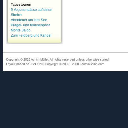
Tagestouren
5 Vogesenpässe auf einen
Streich
Abenteuer am Idro-See
Pragel- und Klausenpass
Monte Baldo
Zum Feldberg und Kandel
Copyright © 2026 Achim Müller. All rights reserved unless otherwise stated.
Layout based on JSN EPIC Copyright © 2006 - 2008 JoomlaShine.com