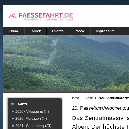
Home
Touren
Events
Pässe
Impressum
Home
Events
2021 - Zentralmassiv
Events
20. Pässefahrt/Wochentour
2026 - Valsugana (IT)
Das Zentralmassiv is
2025 - Abruzzen (IT)
Alpen. Der höchste P
2024 - Semmering (AT)