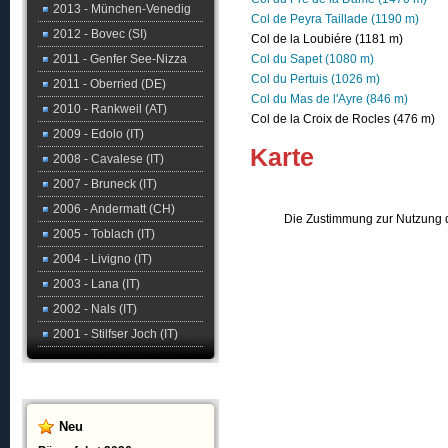
2013 - München-Venedig
Col de Peyra Taillade (1190 m)
2012 - Bovec (SI)
Col de la Loubiére (1181 m)
2011 - Genfer See-Nizza
Col du Sapet (1080 m)
Col du Pertuis (1026 m)
2011 - Oberried (DE)
Col du Mas de l'Ayre (846 m)
2010 - Rankweil (AT)
Col de la Croix de Rocles (476 m)
2009 - Edolo (IT)
Karte
2008 - Cavalese (IT)
2007 - Bruneck (IT)
2006 - Andermatt (CH)
Die Zustimmung zur Nutzung d
2005 - Toblach (IT)
2004 - Livigno (IT)
2003 - Lana (IT)
2002 - Nals (IT)
2001 - Stilfser Joch (IT)
Neu