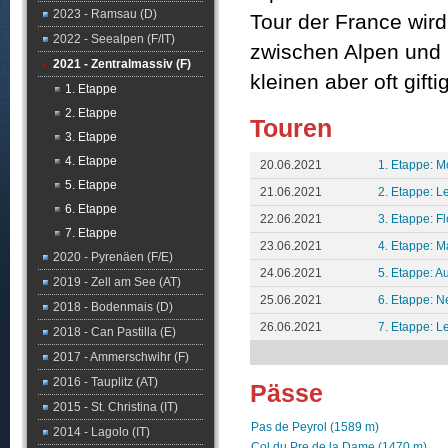
2023 - Ramsau (D)
Tour der France wird
2022 - Seealpen (F/IT)
zwischen Alpen und P
2021 - Zentralmassiv (F)
kleinen aber oft gif
1. Etappe
2. Etappe
Touren
3. Etappe
4. Etappe
20.06.2021
1. Etappe: M
5. Etappe
21.06.2021
2. Etappe: L
6. Etappe
22.06.2021
3. Etappe: Fl
7. Etappe
23.06.2021
4. Etappe: Ma
2020 - Pyrenäen (F/E)
24.06.2021
5. Etappe: A
2019 - Zell am See (AT)
25.06.2021
6. Etappe: N
2018 - Bodenmais (D)
26.06.2021
7. Etappe: L
2018 - Can Pastilla (E)
2017 - Ammerschwihr (F)
2016 - Tauplitz (AT)
Pässe
2015 - St. Christina (IT)
Pas de Peyrol (1589 m)
2014 - Lagolo (IT)
Col du Pre de la Dame (1470 m)