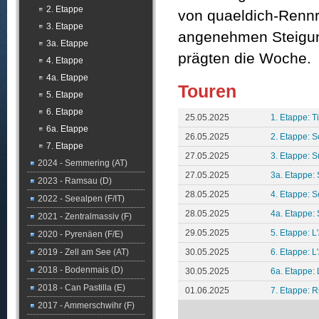
2. Etappe
von quaeldich-Rennr
3. Etappe
angenehmen Steigun
3a. Etappe
prägten die Woche.
4. Etappe
4a. Etappe
Touren
5. Etappe
6. Etappe
25.05.2025
1. Etappe: Ti
6a. Etappe
26.05.2025
2. Etappe: 
7. Etappe
27.05.2025
3. Etappe: 
2024 - Semmering (AT)
27.05.2025
3a. Etappe: 
2023 - Ramsau (D)
28.05.2025
4. Etappe: S
2022 - Seealpen (F/IT)
28.05.2025
4a. Etappe: S
2021 - Zentralmassiv (F)
29.05.2025
5. Etappe: L'
2020 - Pyrenäen (F/E)
2019 - Zell am See (AT)
30.05.2025
6. Etappe: L'
2018 - Bodenmais (D)
30.05.2025
6a. Etappe: L
2018 - Can Pastilla (E)
01.06.2025
7. Etappe: Ri
2017 - Ammerschwihr (F)