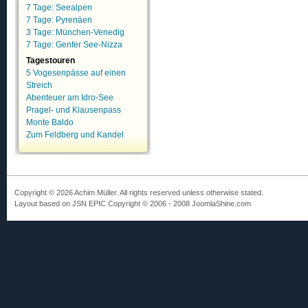
7 Tage: Seealpen
7 Tage: Pyrenäen
3 Tage: München-Venedig
7 Tage: Genfer See-Nizza
Tagestouren
5 Vogesenpässe auf einen
Streich
Abenteuer am Idro-See
Pragel- und Klausenpass
Monte Baldo
Zum Feldberg und Kandel
Copyright © 2026 Achim Müller. All rights reserved unless otherwise stated.
Layout based on JSN EPIC Copyright © 2006 - 2008 JoomlaShine.com