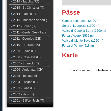
2016 - Tauplitz (AT)
2015 - St. Christina (IT)
Pässe
2014 - Lagolo (IT)
2013 - München-Venedig
Campo Imperatore (2130 m)
Sella di Leonessa (1900 m)
2012 - Bovec (SI)
Valico di Capo la Serra (1600 m)
2011 - Genfer See-Nizza
Forca d'Acero (1535 m)
2011 - Oberried (DE)
Valico di Monte Bove (1220 m)
2010 - Rankweil (AT)
Forca di Penne (918 m)
2009 - Edolo (IT)
Karte
2008 - Cavalese (IT)
2007 - Bruneck (IT)
2006 - Andermatt (CH)
Die Zustimmung zur Nutzung d
2005 - Toblach (IT)
2004 - Livigno (IT)
2003 - Lana (IT)
2002 - Nals (IT)
2001 - Stilfser Joch (IT)