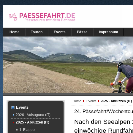
Home
Touren
Events
Pässe
Impressum
Home
Events
2025 - Abruzzen (IT)
Events
24. Pässefahrt/Wochentour
2026 - Valsugana (IT)
Nach den Seealpen 
2025 - Abruzzen (IT)
einwöchige Rundfahr
1. Etappe